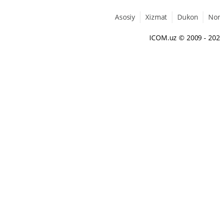
Asosiy
Xizmat
Dukon
No
ICOM.uz
© 2009 - 20