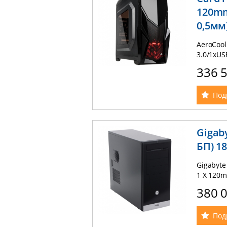
120mm
0,5мм
AeroCool
3.0/1xUS
0,5мм) 
336 
Под
Gigaby
БП) 18
Gigabyte 
1 X 120
380 
Под