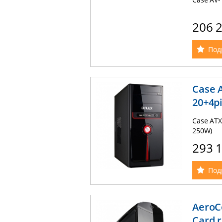
206 
Под
Case 
20+4p
Case ATX
250W)
293 
Под
AeroC
Card 