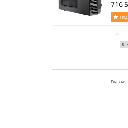
716 
Под
<<
Главная