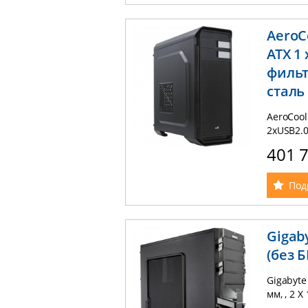
AeroCo
ATX 1 
фильт
сталь
AeroCool
2хUSB2.0
203x487x
401 
Под
Gigaby
(без Б
Gigabyte
мм, , 2 