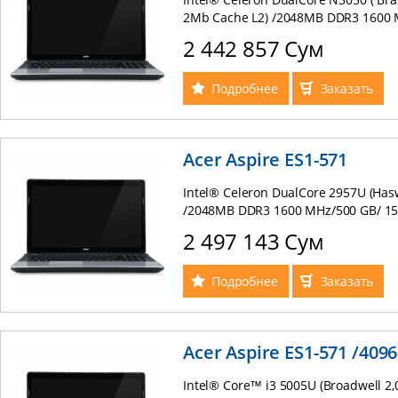
2Mb Cache L2) /2048MB DDR3 1600 M
LED LCD /HDMI/ LAN10/100/WIFI/Car
2 442 857 Сум
3Cells (Russian keyboard) UltraSlim
Подробнее
Заказать
Acer Aspire ES1-571
Intel® Celeron DualCore 2957U (Has
/2048MB DDR3 1600 MHz/500 GB/ 15,
LAN10/100/WIFI/Card Reader / Web C
2 497 143 Сум
keyboard) UltraSlim
Подробнее
Заказать
Acer Aspire ES1-571 /4096
Intel® Core™ i3 5005U (Broadwell 2