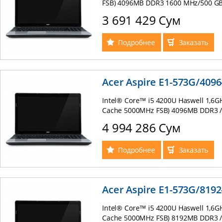
FSB) 4096MB DDR3 1600 MHz/500 GB /
DVDRW/ 15,6WXGA Cristal Bright / USB
3 691 429 Сум
Card Reader / Web Cam/ Slim Design
Подробнее
Заказать
Acer Aspire E1-573G/4096
Intel® Core™ i5 4200U Haswell 1,6GH
Cache 5000MHz FSB) 4096MB DDR3 /
2048Mb /DVDRW/ 15,6WXGA Cristal Br
4 994 286 Сум
Reader / Web Cam/ Battery 4Cells (R
Подробнее
Заказать
Acer Aspire E1-573G/8192
Intel® Core™ i5 4200U Haswell 1,6GH
Cache 5000MHz FSB) 8192MB DDR3 /