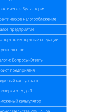
рактическая Бухгалтерия
рактическое налогооблажение
алое предприятие
кспортно-импортные операции
троительство
алоги: Вопросы-Ответы
рист предприятия
адровый консультант
роверки от А до Я
аможеный калькулятор
аконодательства РУз ONline