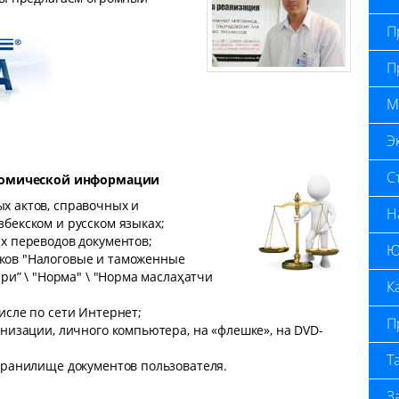
П
П
М
Э
С
номической информации
х актов, справочных и
Н
бекском и русском языках;
х переводов документов;
Ю
ков "Налоговые и таможенные
ари” \ "Норма" \ "Норма маслаҳатчи
К
исле по сети Интернет;
П
анизации, личного компьютера, на «флешке», на DVD-
Т
хранилище документов пользователя.
З