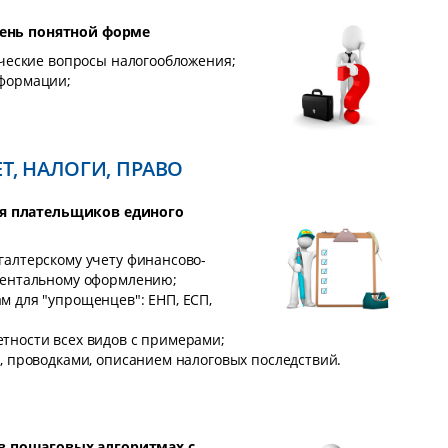
очень понятной форме
ические вопросы налогообложения;
нформации;
Т, НАЛОГИ, ПРАВО
ля плательщиков единого
галтерскому учету финансово-
ментальному оформлению;
м для "упрощенцев": ЕНП, ЕСП,
тности всех видов с примерами;
, проводками, описанием налоговых последствий.
в пошаговых алгоритмах с