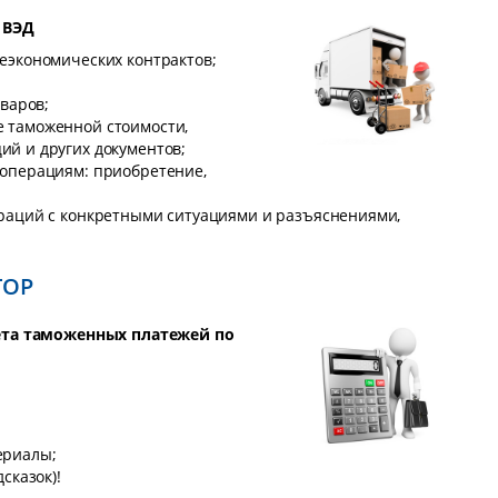
 ВЭД
еэкономических контрактов;
оваров;
 таможенной стоимости,
й и других документов;
операциям: приобретение,
раций с конкретными ситуациями и разъяснениями,
ТОР
ета таможенных платежей по
ериалы;
сказок)!