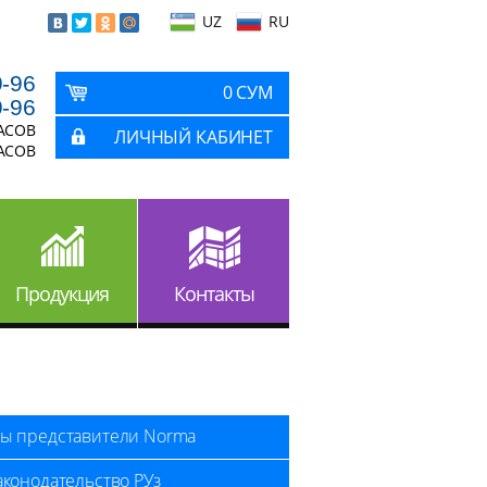
UZ
RU
9-96
0 СУМ
9-96
ЧАСОВ
ЛИЧНЫЙ КАБИНЕТ
ЧАСОВ
Продукция
Контакты
ы представители Norma
аконодательство РУз