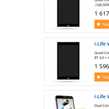
,1GB DDR3
USB , Mic
1 61
3800mAh 
Под
i-Life
Quad Core
BT 4.0 + 
Dual Sim 
1 59
and Whi
Под
i-Life
Dual Core