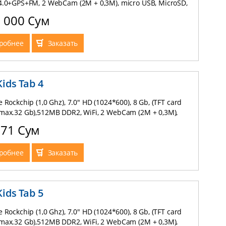
4.0+GPS+FM, 2 WebCam (2М + 0,3М), micro USB, MicroSD,
(3G), Android 4,2, Black-Gold
0 000 Сум
робнее
Заказать
Kids Tab 4
 Rockchip (1,0 Ghz), 7.0" HD (1024*600), 8 Gb, (TFT card
max.32 Gb),512MB DDR2, WiFi, 2 WebCam (2М + 0,3М),
B, MicroSD, Android 4.2.2, 3000mAh Li-Polymer , Pink
571 Сум
робнее
Заказать
Kids Tab 5
 Rockchip (1,0 Ghz), 7.0" HD (1024*600), 8 Gb, (TFT card
max.32 Gb),512MB DDR2, WiFi, 2 WebCam (2М + 0,3М),