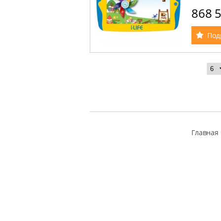
micro US
868 
Под
Главная