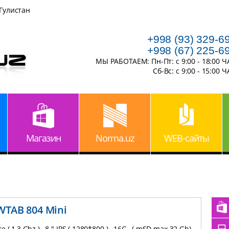
 Гулистан
+998 (93) 329-6
+998 (67) 225-6
МЫ РАБОТАЕМ: Пн-Пт: с 9:00 - 18:00 
Сб-Вс: с 9:00 - 15:00 
Магазин
Norma.uz
WEB-сайты
 WTAB 804 Mini
 ( 1,3 Ghz ) , 8 " IPS ( 1280*800 ) , 16G , ( mSD max.32 Gb)