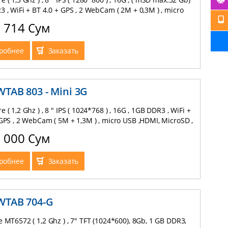
 , WiFi + BT 4.0 + GPS , 2 WebCam ( 2М + 0,3М ) , micro
roSD , Sim (3G) - Phone Calling , FM Radio , Android 4,4 ,
7 714 Сум
, Black and Blue
робнее
Заказать
 WTAB 803 - Mini 3G
 ( 1,2 Ghz ) , 8 " IPS ( 1024*768 ) , 16G , 1GB DDR3 , WiFi +
GPS , 2 WebCam ( 5М + 1,3М ) , micro USB ,HDMI, MicroSD ,
(3G) , FM Radio , Android 4,2 , 3000mAh Li-Polymer, Black
6 000 Сум
te
робнее
Заказать
 WTAB 704-G
 MT6572 ( 1,2 Ghz ) , 7" TFT (1024*600), 8Gb, 1 GB DDR3,