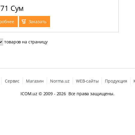
B, MicroSD, Android 4.2.2, 3000mAh Li-Polymer , Blue
571 Сум
робнее
Заказать
товаров на страницу
Сервис
Магазин
Norma.uz
WEB-сайты
Продукция
ICOM.uz
© 2009 - 2026 Все права защищены.