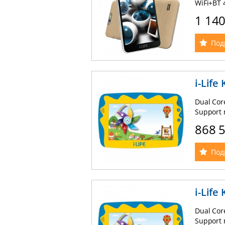
WiFi+BT 
Dual Sim 
1 14
Под
i-Life 
Dual Core
Support 
micro US
868 
Под
i-Life 
Dual Core
Support 