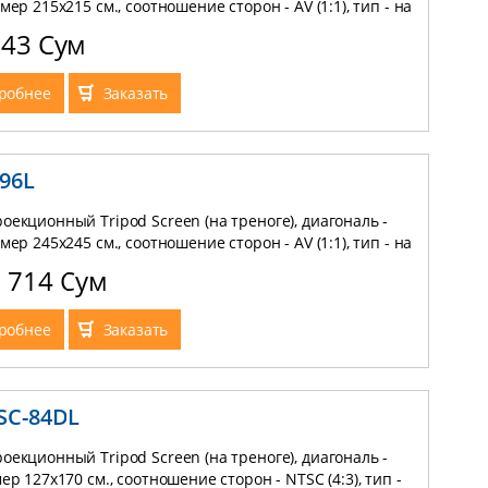
змер 215x215 см., соотношение сторон - AV (1:1), тип - на
 материал - Matte White
143 Сум
робнее
Заказать
-96L
оекционный Tripod Screen (на треноге), диагональ -
змер 245x245 см., соотношение сторон - AV (1:1), тип - на
 материал - Matte White
3 714 Сум
робнее
Заказать
SC-84DL
оекционный Tripod Screen (на треноге), диагональ -
мер 127x170 см., соотношение сторон - NTSC (4:3), тип -