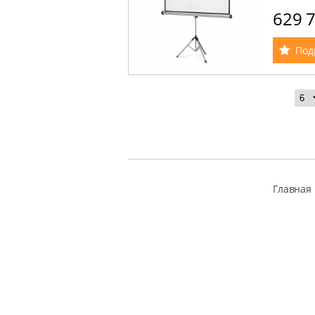
на трено
629 
Под
Главная