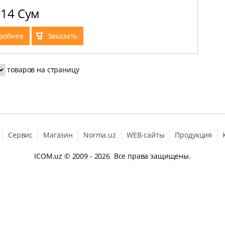
ге, материал - Matte White
714 Сум
робнее
Заказать
товаров на страницу
Сервис
Магазин
Norma.uz
WEB-сайты
Продукция
ICOM.uz
© 2009 - 2026 Все права защищены.