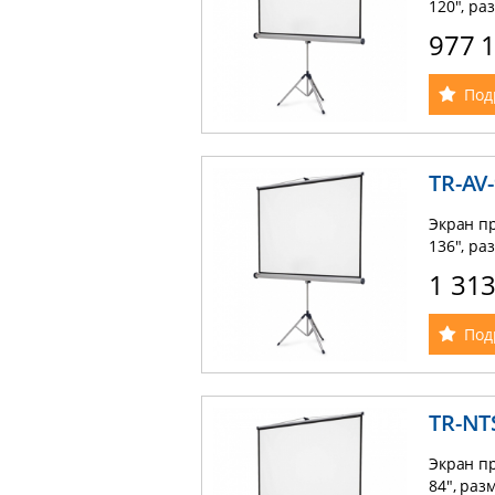
120", ра
треноге,
977 
Под
TR-AV
Экран пр
136", ра
треноге,
1 31
Под
TR-NT
Экран пр
84", раз