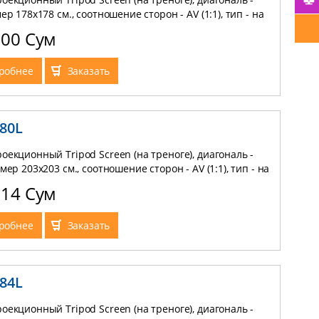
мер 178x178 см., соотношение сторон - AV (1:1), тип - на
 материал - Matte White
000 Сум
робнее
Заказать
-80L
оекционный Tripod Screen (на треноге), диагональ -
змер 203x203 см., соотношение сторон - AV (1:1), тип - на
 материал - Matte White
714 Сум
робнее
Заказать
-84L
оекционный Tripod Screen (на треноге), диагональ -