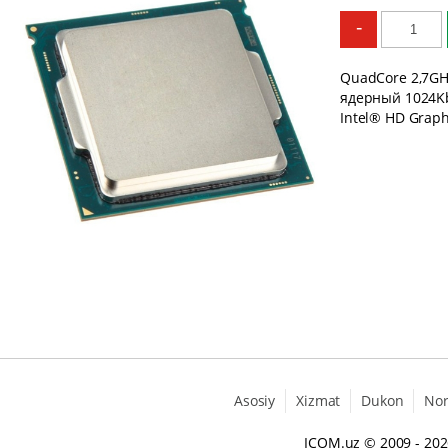
-
QuadCore 2,7GHz
ядерный 1024Kb
Intel® HD Graph
Asosiy
Xizmat
Dukon
No
ICOM.uz
© 2009 - 20