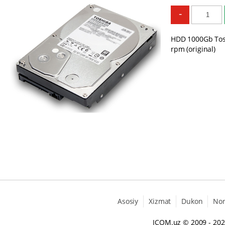
-
HDD 1000Gb Tosh
rpm (original)
Asosiy
Xizmat
Dukon
No
ICOM.uz
© 2009 - 20