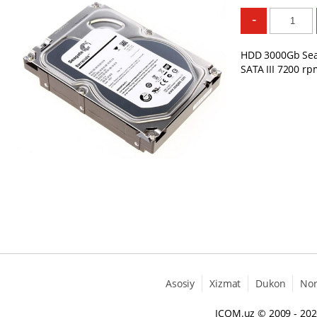
-
HDD 3000Gb Sea
SATA III 7200 rpm
Asosiy
Xizmat
Dukon
No
ICOM.uz
© 2009 - 20