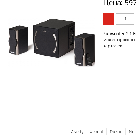
Цена: 59
-
Subwoofer 2.1 
может проигрыв
карточек
Asosiy
Xizmat
Dukon
No