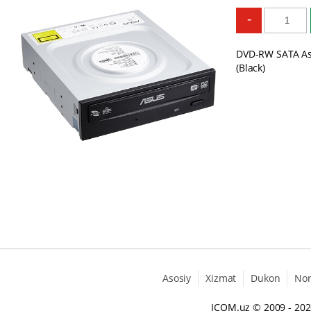
-
DVD-RW SATA A
(Black)
Asosiy
Xizmat
Dukon
No
ICOM.uz
© 2009 - 20