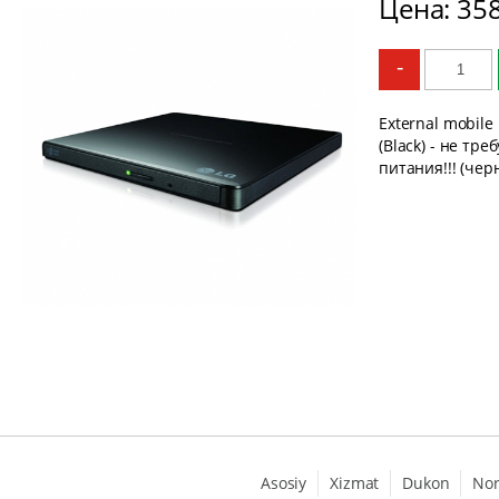
Цена: 35
-
External mobile
(Black) - не тр
питания!!! (чер
Asosiy
Xizmat
Dukon
No