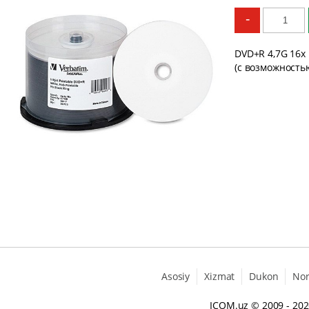
-
DVD+R 4,7G 16x
(с возможность
Asosiy
Xizmat
Dukon
No
ICOM.uz
© 2009 - 20