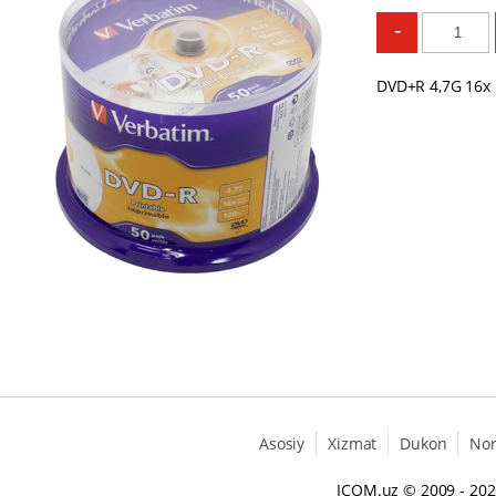
-
DVD+R 4,7G 16x
Asosiy
Xizmat
Dukon
No
ICOM.uz
© 2009 - 20