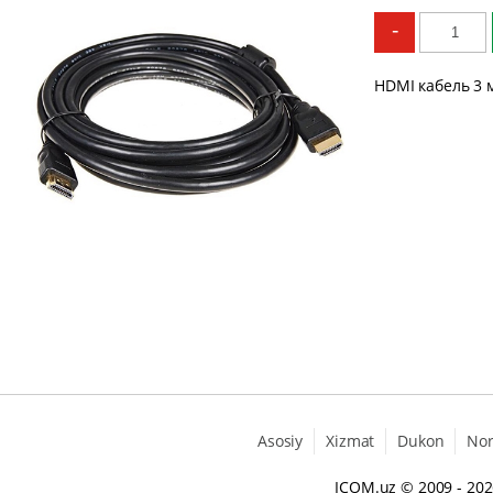
-
HDMI кабель 3 
Asosiy
Xizmat
Dukon
No
ICOM.uz
© 2009 - 20