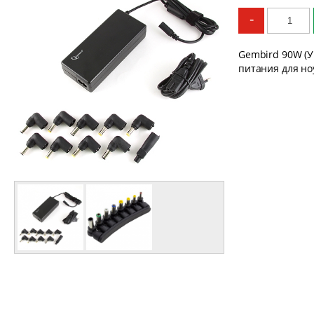
-
Gembird 90W (
питания для но