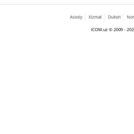
Asosiy
Xizmat
Dukon
No
ICOM.uz
© 2009 - 20