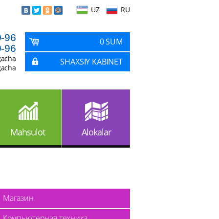
UZ
RU
9-96
0 SUM
9-96
gacha
SHAXSIY KABINET
gacha
Mahsulot
Alokalar
Магазин
Компьютерная техника