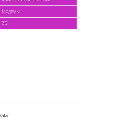
Модемы
3G
kalar