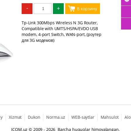
-
+
Tp-Link 300Mbps Wireless N 3G Router,
Compatible with UMTS/HSPA/EVDO USB
modem, 4-port Switch, WAN-port, (роутер
для 3G модемов)
iy
Xizmat
Dukon
Norma.uz
WEB-saytlar
Mahsulot
Alo
ICOM.uz
© 2009 - 2026 Barcha huquqlar himoyalangan.