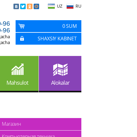
UZ
RU
9-96
0 SUM
9-96
gacha
SHAXSIY KABINET
gacha
Mahsulot
Alokalar
Магазин
Компьютерная техника