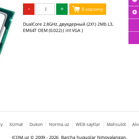
-
+
DualCore 2.8GHz, двуядерный (2X1) 2Mb L3,
EM64T OEM (0,022) ( int VGA )
iy
Xizmat
Dukon
Norma.uz
WEB-saytlar
Mahsulot
Alo
ICOM.uz
© 2009 - 2026 Barcha huquqlar himoyalangan.