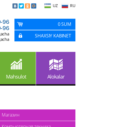
UZ
RU
9-96
0 SUM
9-96
gacha
SHAXSIY KABINET
gacha
Mahsulot
Alokalar
Магазин
Компьютерная техника