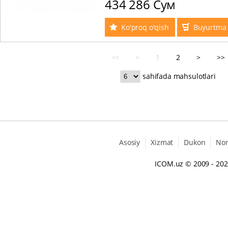
434 286 Сум
Ko'proq o'qish
Buyurtma 
<<
<
1
2
>
>>
sahifada mahsulotlari
Asosiy
Xizmat
Dukon
No
ICOM.uz
© 2009 - 20