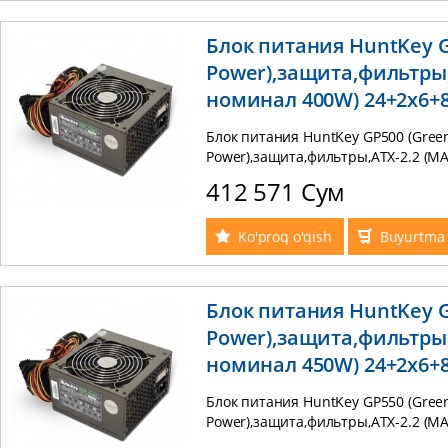
Блок питания HuntKey G
Power),защита,фильтры,
номинал 400W) 24+2x6+
Блок питания HuntKey GP500 (Gree
Power),защита,фильтры,ATX-2.2 (M
24+2x6+8pin 120mm fan BOX
412 571 Сум
Ko'proq o'qish
Buyurtma 
Блок питания HuntKey G
Power),защита,фильтры,
номинал 450W) 24+2x6+
Блок питания HuntKey GP550 (Gree
Power),защита,фильтры,ATX-2.2 (M
24+2x6+8pin 120mm fan BOX