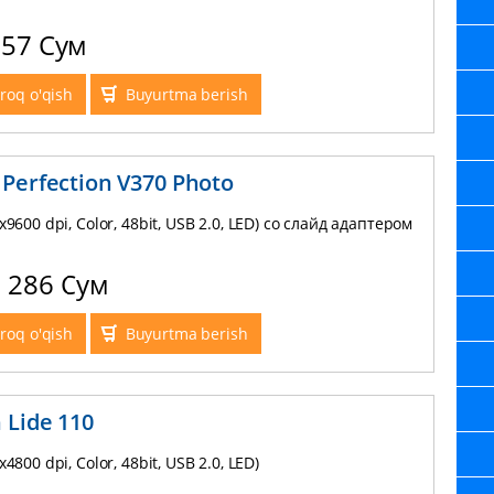
857 Сум
roq o'qish
Buyurtma berish
 Perfection V370 Photo
x9600 dpi, Color, 48bit, USB 2.0, LED) со слайд адаптером
2 286 Сум
roq o'qish
Buyurtma berish
 Lide 110
x4800 dpi, Color, 48bit, USB 2.0, LED)