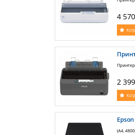
4 57
Ko'p
Принт
Принтер
2 39
Ko'p
Epson 
(A4, 4800