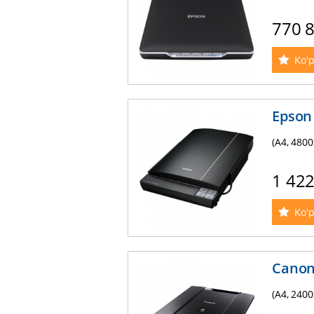
770 
Ko'p
Epson
(A4, 4800
1 42
Ko'p
Canon
(A4, 2400