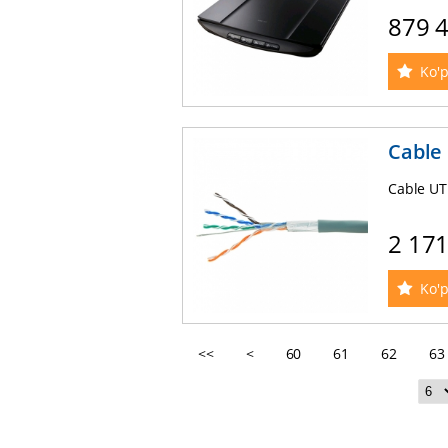
879 
Ko'p
Cable 
Cable UTP
2 17
Ko'p
<<
<
60
61
62
63