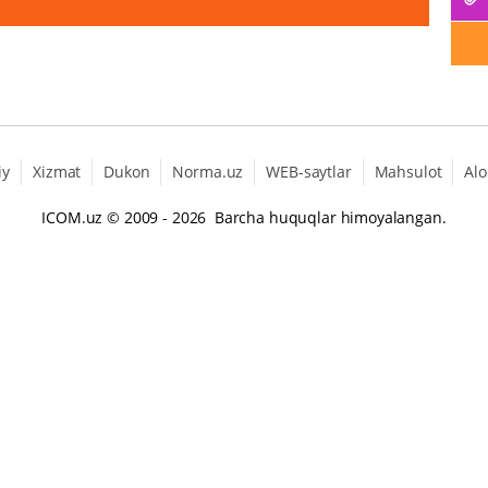
iy
Xizmat
Dukon
Norma.uz
WEB-saytlar
Mahsulot
Alo
ICOM.uz
© 2009 - 2026 Barcha huquqlar himoyalangan.