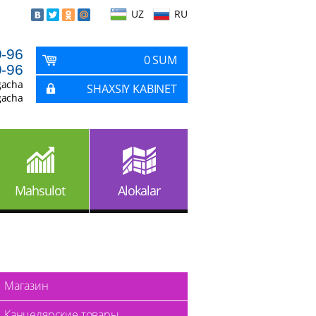
UZ
RU
9-96
0 SUM
9-96
gacha
SHAXSIY KABINET
gacha
Mahsulot
Alokalar
Магазин
Канцелярские товары