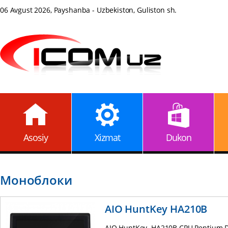
06 Avgust 2026, Payshanba - Uzbekiston, Guliston sh.
Asosiy
Xizmat
Dukon
Моноблоки
AIO HuntKey HA210B
AIO HuntKey HA210B CPU Pentium D