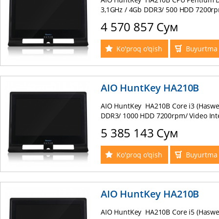
3,1GHz / 4Gb DDR3/ 500 HDD 7200rp
Cam / Speaker：3W*2 + беспроводн
4 570 857 Сум
клавиатура+мышь! (black)
Ko'proq o'qish
Buyurtma 
AIO HuntKey HA210B
AIO HuntKey HA210B Core i3 (Haswel
DDR3/ 1000 HDD 7200rpm/ Video Int
21.5" 1920*1080 / Web Cam / Spea
5 385 143 Сум
комплект клавиатура+мышь! (black
Ko'proq o'qish
Buyurtma 
AIO HuntKey HA210B
AIO HuntKey HA210B Core i5 (Haswel