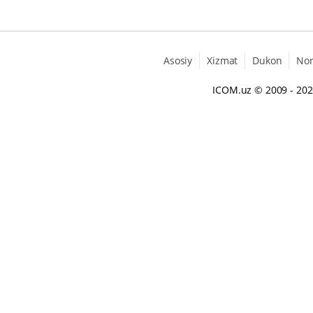
Asosiy
Xizmat
Dukon
No
ICOM.uz
© 2009 - 20