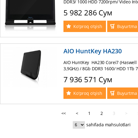
DDR3/ 1000 HDD 7200rpm/ Video Int
21.5" 1920*1080 / Web Cam / Spea
5 982 286 Сум
комплект клавиатура+мышь! (black
Ko'proq o'qish
Buyurtma 
AIO HuntKey HA230
AIO HuntKey HA230 Corei7 (Haswell 
3,9GHz) / 8Gb DDR3 1600/ HDD 1Tb 7
Graphics 4600/ LED 23.6" 1920*1080
7 936 571 Сум
беспроводной комплект клавиатура
Ko'proq o'qish
Buyurtma 
<<
<
1
2
3
>
sahifada mahsulotlari