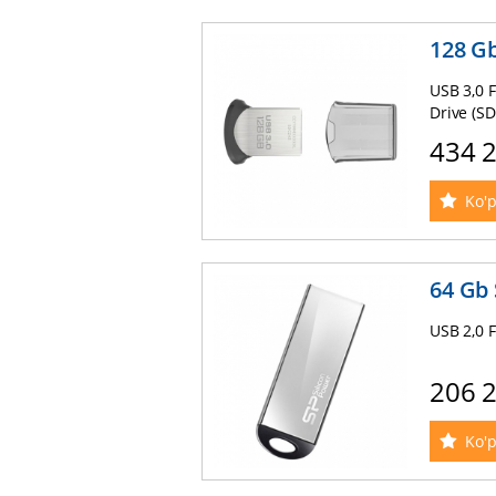
128 Gb
USB 3,0 F
Drive (S
434 
Ko'p
64 Gb 
USB 2,0 F
206 
Ko'p