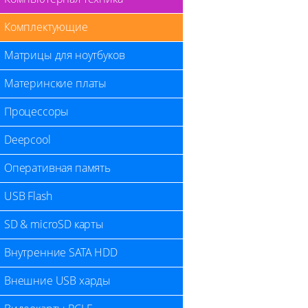
Комплектующие
Матрицы для ноутбуков
Материнские платы
Процессоры
Deepcool
Оперативная память
USB Flash
SD & microSD карты
Внутренние SATA HDD
Внешние USB харды