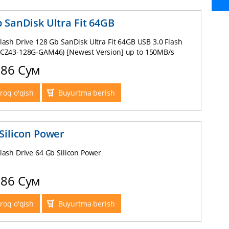
 SanDisk Ultra Fit 64GB
lash Drive 128 Gb SanDisk Ultra Fit 64GB USB 3.0 Flash
DCZ43-128G-GAM46) [Newest Version] up to 150MB/s
286 Сум
roq o'qish
Buyurtma berish
Silicon Power
lash Drive 64 Gb Silicon Power
286 Сум
roq o'qish
Buyurtma berish