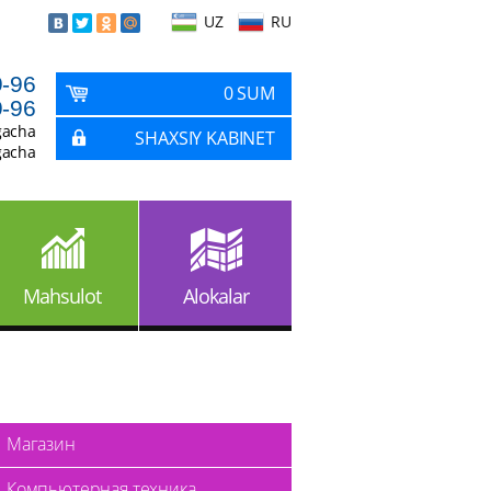
UZ
RU
9-96
0 SUM
9-96
gacha
SHAXSIY KABINET
gacha
Mahsulot
Alokalar
Магазин
Компьютерная техника