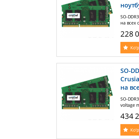
ноутб
SO-DDR3 
на всех 
228 
Ko'p
SO-DD
Crusi
на вс
SO-DDR3 
voltage 
434 
Ko'p