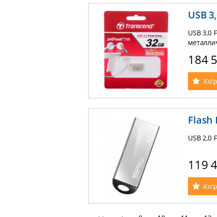
USB 3,
USB 3,0 
металли
184 
Ko'p
Flash 
USB 2,0 
119 
Ko'p