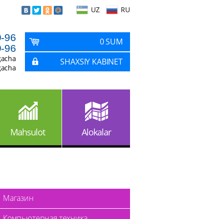
UZ
RU
9-96
0 SUM
9-96
gacha
SHAXSIY KABINET
gacha
Mahsulot
Alokalar
Магазин
Компьютерная техника