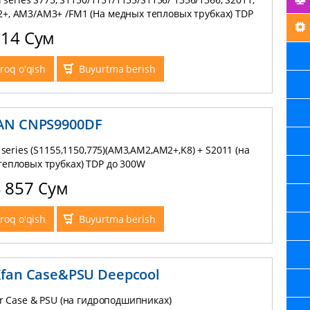
+, AM3/AM3+ /FM1 (На медных тепловых трубках) TDP
 4-pin PWM
714 Сум
roq o'qish
Buyurtma berish
AN CNPS9900DF
l series (S1155,1150,775)(AM3,AM2,AM2+,K8) + S2011 (на
епловых трубках) TDP до 300W
4 857 Сум
roq o'qish
Buyurtma berish
Xfan Case&PSU Deepcool
or Case & PSU (на гидроподшипниках)