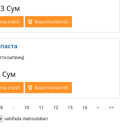
43 Сум
roq o'qish
Buyurtma berish
паста
ста (шприц)
9 Сум
roq o'qish
Buyurtma berish
8
9
10
11
12
13
14
>
>>
sahifada mahsulotlari