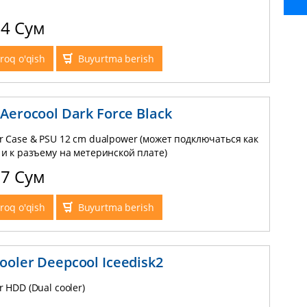
14 Сум
roq o'qish
Buyurtma berish
 Aerocool Dark Force Black
or Case & PSU 12 сm dualpower (может подключаться как
к и к разъему на метеринской плате)
57 Сум
roq o'qish
Buyurtma berish
ooler Deepcool Iceedisk2
r HDD (Dual cooler)