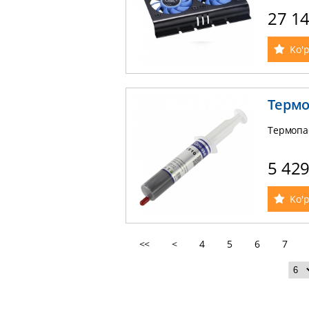
27 1
Ko'p
Термо
Термопа
5 42
Ko'p
<<
<
4
5
6
7