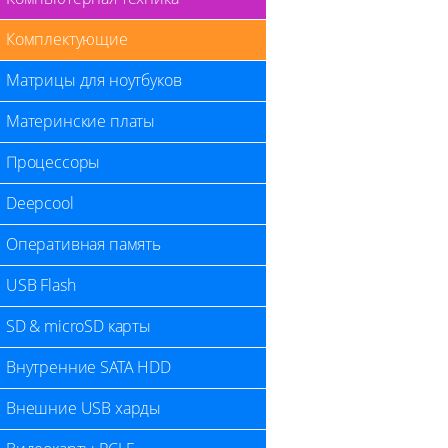
Комплектующие
Матрицы для ноутбуков
Материнские платы
Процессоры
Deepcool
Оперативная память
USB Flash
SD & microSD карты
Внутренние SATA HDD
Внешние USB харды