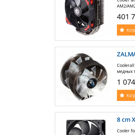
AM2/AM2
до 150W
401 
Ko'p
ZALM
Cooleral
медных т
1 07
Ko'p
8 сm 
Cooler f