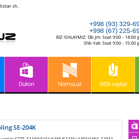
iston sh.
+998 (93) 329-6
+998 (67) 225-6
BIZ ISHLAYMIZ: Db-Jm: Soat 9:00 - 18:00 
Shb-Yak: Soat 9:00 - 15:00 
Dukon
Norma.uz
WEB-saytlar
ling SE-204K
ll series S775, S1150/1151/1155/S1156/ 1356/1366, S2011,