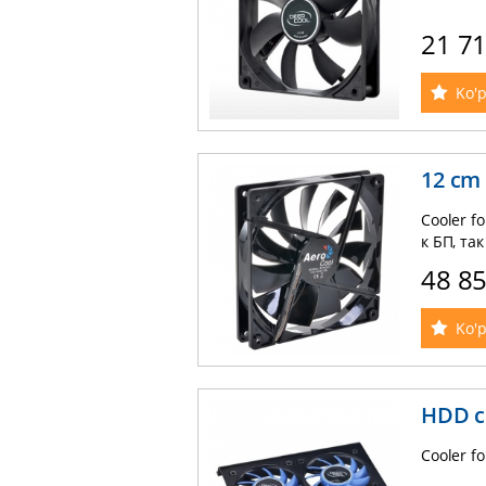
21 7
Ko'p
12 cm
Cooler f
к БП, та
48 8
Ko'p
HDD c
Cooler fo