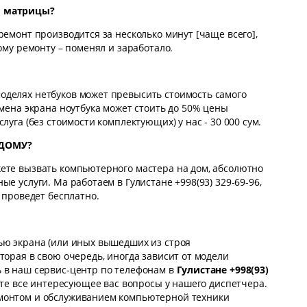
ы матрицы?
ремонт производится за несколько минут [чаще всего],
ному ремонту – поменял и заработало.
оделях нетбуков может превысить стоимость самого
амена экрана ноутбука может стоить до 50% цены
луга (без стоимости комплектующих) у нас - 30 000 сум.
 ДОМУ?
ете вызвать компьютерного мастера на дом, абсолютно
ые услуги. Ма работаем в Гулистане +998(93) 329-69-96,
р проведет бесплатно.
ью экрана (или иных вышедших из строя
торая в свою очередь, иногда зависит от модели
 в наш сервис-центр по телефонам в
Гулистане +998(93)
те все интересующее вас вопросы у нашего диспетчера.
монтом и обслуживанием компьютерной техники