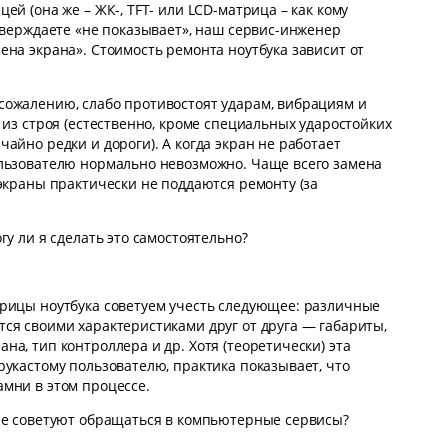
ей (она же – ЖК-, TFT- или LCD-матрица – как кому
утверждаете «не показывает», наш сервис-инженер
ена экрана». Стоимость ремонта ноутбука зависит от
сожалению, слабо противостоят ударам, вибрациям и
 из строя (естественно, кроме специальных ударостойких
айно редки и дороги). А когда экран не работает
ользователю нормально невозможно. Чаще всего замена
-экраны практически не поддаются ремонту (за
гу ли я сделать это самостоятельно?
трицы ноутбука советуем учесть следующее: различные
ся своими характеристиками друг от друга — габариты,
а, тип контроллера и др. Хотя (теоретически) эта
рукастому пользователю, практика показывает, что
мни в этом процессе.
се советуют обращаться в компьютерные сервисы?