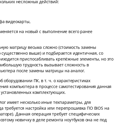
кольких несложных действий:
фа видеокарты,
меняется на новый с выполнение всего ранее
ьную матрицу весьма сложно (стоимость замены
о существенно выше) и подбирается идентичная, со
риходится приспосабливать крепёжные элементы, но это
аибольшую трудность вызывает сложность в
ьютера после замены матрицы на аналог.
 оборудовании ПК, в т. ч. о характеристиках
чения компьютера в процессе самотестирования данная
 установленных комплектующих.
алог имеет несколько иные техпараметры, для
а требуется настройка или перепрошивка ПО BIOS на
аторе). Данная операция требует специфических
оэтому новичку в деле ремонта ноутбуков она не под