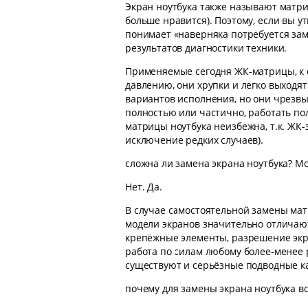
Экран ноутбука также называют матриц
больше нравится). Поэтому, если вы 
понимает «наверняка потребуется зам
результатов диагностики техники.
Применяемые сегодня ЖК-матрицы, к 
давлению, они хрупки и легко выходят
вариантов исполнения, но они чрезвыч
полностью или частично, работать п
матрицы ноутбука неизбежна, т.к. ЖК
исключение редких случаев).
сложна ли замена экрана ноутбука? Мо
Нет. Да.
В случае самостоятельной замены ма
модели экранов значительно отличают
крепёжные элементы, разрешение экран
работа по силам любому более-менее 
существуют и серьёзные подводные ка
почему для замены экрана ноутбука в