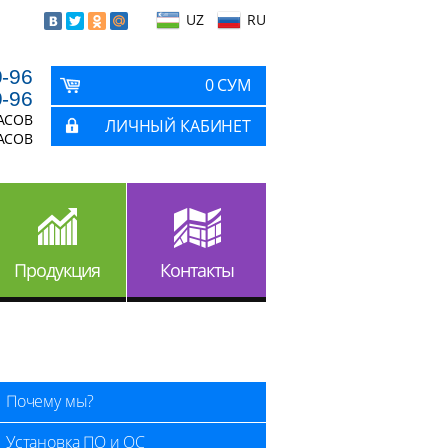
UZ
RU
9-96
0 СУМ
9-96
ЧАСОВ
ЛИЧНЫЙ КАБИНЕТ
ЧАСОВ
Продукция
Контакты
Почему мы?
Установка ПО и ОС