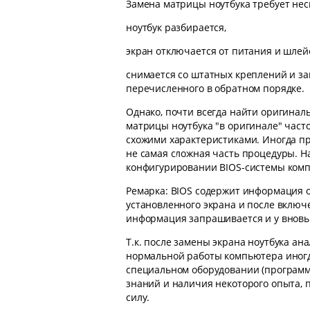
Замена матрицы ноутбука требует нес
ноутбук разбирается,
экран отключается от питания и шлей
снимается со штатных креплений и за
перечисленного в обратном порядке.
Однако, почти всегда найти оригинал
матрицы ноутбука "в оригинале" част
схожими характеристиками. Иногда п
не самая сложная часть процедуры. Н
конфигурировании ВIOS-системы комп
Ремарка: ВIOS содержит информация об
установленного экрана и после вклю
информация запрашивается и у вновь
Т.к. после замены экрана ноутбука ан
нормальной работы компьютера иногд
специальном оборудовании (программ
знаний и наличия некоторого опыта, п
силу.