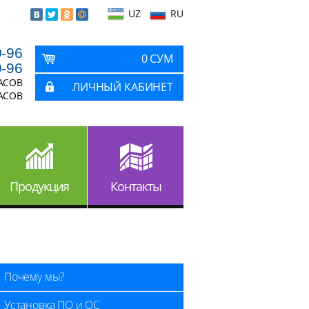
UZ
RU
9-96
0 СУМ
9-96
ЧАСОВ
ЛИЧНЫЙ КАБИНЕТ
ЧАСОВ
Продукция
Контакты
Почему мы?
Установка ПО и ОС