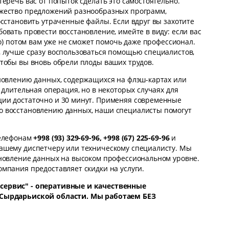
еречь вас от попыток сделать это самостоятельно.
жество предложений разнообразных программ,
осстановить утраченные файлы. Если вдруг вы захотите
овать провести восстановление, имейте в виду: если вас
го) потом вам уже не сможет помочь даже профессионал.
, лучше сразу воспользоваться помощью специалистов,
тобы вы вновь обрели плоды ваших трудов.
новлению данных, содержащихся на флэш-картах или
 длительная операция, но в некоторых случаях для
ии достаточно и 30 минут. Применяя современные
 восстановлению данных, наши специалисты помогут
телефонам
+998 (93) 329-69-96, +998 (67) 225-69-96
и
ашему диспетчеру или техническому специалисту. Мы
ановление данных на высоком профессиональном уровне.
мпания предоставляет скидки на услуги.
сервис" - оперативные и качественные
 Сырдарьиской области. Мы работаем БЕЗ