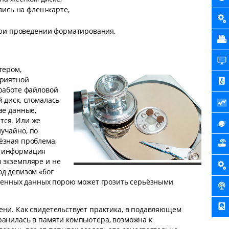
ись на флеш-карте,
при проведении форматирования,
тером,
приятной
 работе файловой
 диск, сломалась
ае данные,
тся. Или же
учайно, по
ёзная проблема,
е информация
 экземпляре и не
од девизом «бог
я ценных данных порою может грозить серьёзными
ени. Как свидетельствует практика, в подавляющем
ранилась в памяти компьютера, возможна к