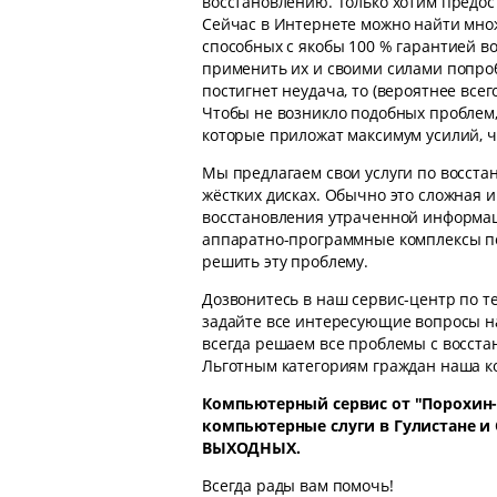
восстановлению. Только хотим предост
Сейчас в Интернете можно найти мно
способных с якобы 100 % гарантией в
применить их и своими силами попроб
постигнет неудача, то (вероятнее все
Чтобы не возникло подобных проблем
которые приложат максимум усилий, ч
Мы предлагаем свои услуги по восста
жёстких дисках. Обычно это сложная и
восстановления утраченной информац
аппаратно-программные комплексы по
решить эту проблему.
Дозвонитесь в наш сервис-центр по 
задайте все интересующие вопросы н
всегда решаем все проблемы с восст
Льготным категориям граждан наша ко
Компьютерный сервис от "Порохин-
компьютерные слуги в Гулистане и
ВЫХОДНЫХ.
Всегда рады вам помочь!