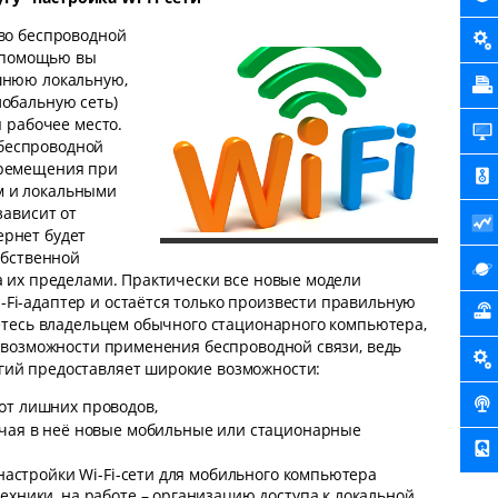
тво беспроводной
её помощью вы
ашнюю локальную,
лобальную сеть)
я рабочее место.
беспроводной
еремещения при
м и локальными
зависит от
ернет будет
собственной
а их пределами. Практически все новые модели
Fi-адаптер и остаётся только произвести правильную
яетесь владельцем обычного стационарного компьютера,
т возможности применения беспроводной связи, ведь
гий предоставляет широкие возможности:
от лишних проводов,
ючая в неё новые мобильные или стационарные
 настройки Wi-Fi-сети для мобильного компьютера
ехники, на работе – организацию доступа к локальной