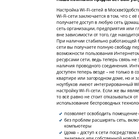
Настройка Wi-Fi-сетей в МосквеУдобс
Wi-Fi-сети заключается в том, что с 
получаете доступ в любую сеть (дом
сеть организации, предприятия или г
вне зависимости от того, где находитс
При наличии стабильно работающей 
сети вы получаете полную свободу п
возможности пользования Интернето
ресурсами сети, ведь теперь связь не 
наличия проводного соединения. Инт
доступен теперь везде – не только в 
квартире или загородном доме, но и з
ноутбуков имеют интегрированный Wi-
настройку Wi-Fi-сети. Если же вы явл
то всё равно не стоит отказываться о
использование беспроводных техноло
позволяет освободить помещение 
без проблем расширять сеть, вкл
компьютеры
(дома – доступ к сети посредством
знакомых или собственной новой т