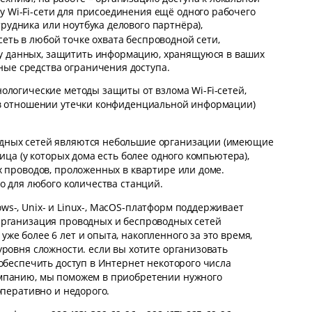
у Wi-Fi-сети для присоединения ещё одного рабочего
рудника или ноутбука делового партнёра),
сеть в любой точке охвата беспроводной сети,
у данных, защитить информацию, хранящуюся в ваших
ные средства ограничения доступа.
ологические методы защиты от взлома Wi-Fi-сетей,
(в отношении утечки конфиденциальной информации)
дных сетей являются небольшие организации (имеющие
ица (у которых дома есть более одного компьютера),
х проводов, проложенных в квартире или доме.
о для любого количества станций.
s-, Unix- и Linux-, MacOS-платформ поддерживает
Организация проводных и беспроводных сетей
же более 6 лет и опыта, накопленного за это время,
уровня сложности. если вы хотите организовать
обеспечить доступ в Интернет некоторого числа
мпанию, мы поможем в приобретении нужного
оперативно и недорого.