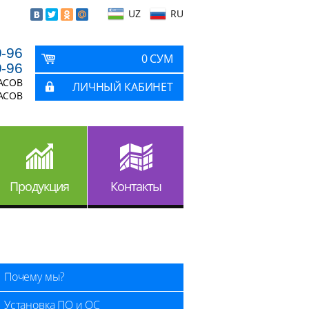
UZ
RU
9-96
0 СУМ
9-96
ЧАСОВ
ЛИЧНЫЙ КАБИНЕТ
ЧАСОВ
Продукция
Контакты
Почему мы?
Установка ПО и ОС