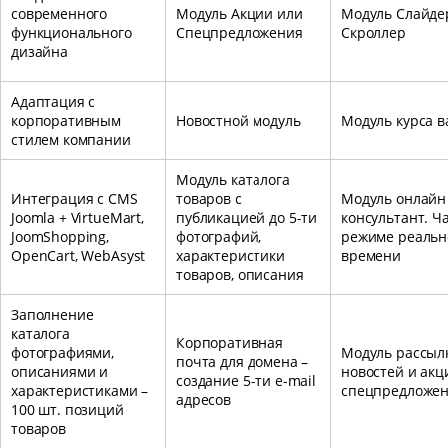
современного
Модуль Акции или
Модуль Слайде
функционального
Спецпредложения
Скроллер
дизайна
Адаптация с
корпоративным
Новостной модуль
Модуль курса 
стилем компании
Модуль каталога
Интеграция с CMS
товаров с
Модуль онлайн
Joomla + VirtueMart,
публикацией до 5-ти
консультант. Ча
JoomShopping,
фотографий,
режиме реальн
OpenCart, WebAsyst
характеристики
времени
товаров, описания
Заполнение
каталога
Корпоративная
фотографиями,
Модуль рассыл
почта для домена –
описаниями и
новостей и акц
создание 5-ти e-mail
характеристиками –
спецпредложе
адресов
100 шт. позиций
товаров