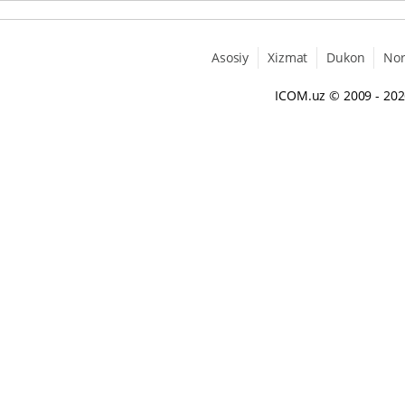
Asosiy
Xizmat
Dukon
No
ICOM.uz
© 2009 - 20