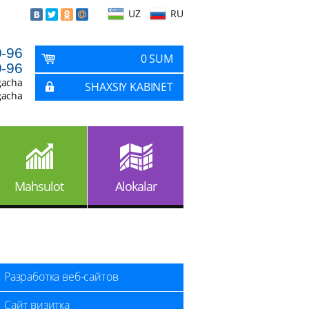
UZ
RU
9-96
0 SUM
9-96
gacha
SHAXSIY KABINET
gacha
Mahsulot
Alokalar
Разработка веб-сайтов
Сайт визитка