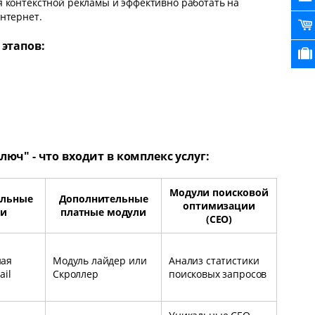
 контекстной рекламы и эффективно работать на
нтернет.
 этапов:
юч" - что входит в комплекс услуг:
Модули поисковой
альные
Дополнительные
оптимизации
ли
платные модули
(СЕО)
ная
Модуль лайдер или
Анализ статистики
ail
Скроллер
поисковых запросов