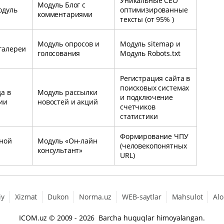
Уникальные СЕО
Модуль Блог с
одуль
оптимизированные
комментариями
тексты (от 95% )
Модуль опросов и
Модуль sitemap и
галереи
голосования
Модуль Robots.txt
Регистрация сайта в
поисковых системах
а в
Модуль рассылки
и подключение
ии
новостей и акций
счетчиков
статистики
Формирование ЧПУ
ной
Модуль «Он-лайн
(человекопонятных
консультант»
URL)
iy
Xizmat
Dukon
Norma.uz
WEB-saytlar
Mahsulot
Alo
ICOM.uz
© 2009 - 2026 Barcha huquqlar himoyalangan.