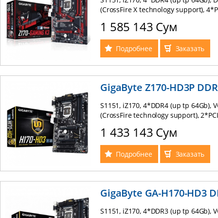
(CrossFire X technology support), 4*PC
(up to 32Gb/s) 2xUSB 3.1, 4xUSB 3.0, RA
1 585 143 Сум
Killer E2201, 8-ch sound Realtek ALC
Подробнее
Заказать
GigaByte Z170-HD3P DDR
S1151, iZ170, 4*DDR4 (up tp 64Gb),
(CrossFire technology support), 2*PCI-
(NGFF) (up to 32Gb/s) 4xUSB 3.0, 2xUSB
1 433 143 Сум
8-ch sound Realtek ALC887, Full ATX
Подробнее
Заказать
GigaByte GA-H170-HD3 
S1151, iZ170, 4*DDR3 (up tp 64Gb),