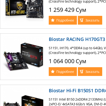
(CrossFire technology support), 2*PCI-
(NGFF) (up to 32Gb/s) 4xUSB 3.0, 2xUSB
1 259 429 Сум
8-ch sound Realtek ALC1150, Full AT
Подробнее
Заказать
Biostar RACING H170GT3
S1151, iH170, 4*DDR4 (up to 64Gb),
(CrossFire technology support), 2*PCI
Express 16Gb/s , M.2 (NGFF) (up to 3
1 064 000 Сум
RAID (0, 1, 5, 10), Intel I219V GB Lan
mATX
Подробнее
Заказать
Biostar Hi-Fi B150S1 DDR
S1151 Intel B150 2xDDR4 2133MHz (U
2xPCI-E/ 4xSATA3 6Gb/s VGA, DVI-D 4U