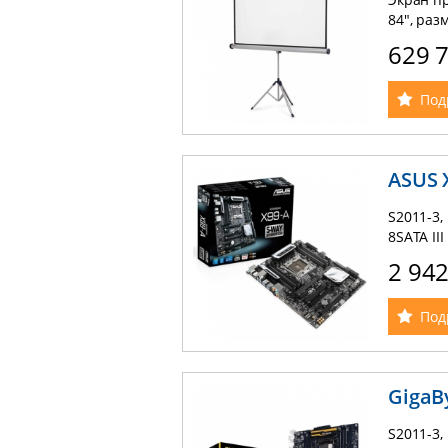
84", раз
на трено
629 
Под
ASUS 
S2011-3, 
8SATA III
RAID0,1,5
2 94
AMD Cros
Realtek 
Под
GigaB
S2011-3, 