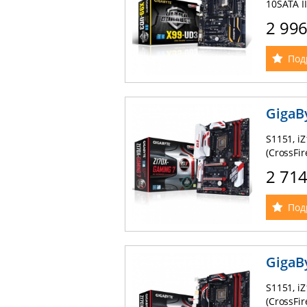
10SATA II
RAID0,1,5
2 99
AMD Cros
Realtek 
Под
GigaB
S1151, i
(CrossFi
SATA III,
2 71
1, 5, 10)
Realtek 
позолоче
Под
GigaB
S1151, i
(CrossFi