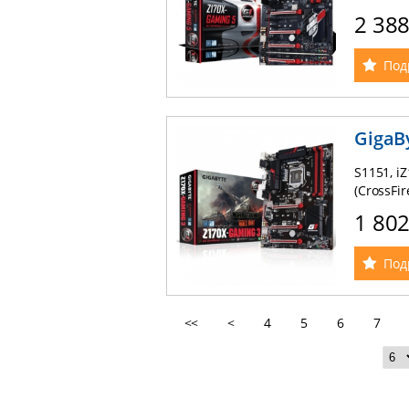
SATA III,
2 38
RAID (0, 
sound Re
technolog
Под
GigaB
S1151, i
(CrossFi
SATA III,
1 80
RAID (0, 
sound Re
technolog
Под
<<
<
4
5
6
7