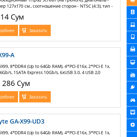
мер 127x170 см., соотношение сторон - NTSC (4:3), тип -
ге, материал - Matte White
714 Сум
робнее
Заказать
X99-A
iX99, 8*DDR4 (Up to 64Gb RAM), 4*PCI-E16x, 2*PCI-E 1x,
 6Gb/s, 1SATA Express 10Gb/s, 6xUSB 3.0, 4 USB 2,0
,10, GB Lan, S/PDIF Out,, PS/2, Support for 3-Way/2-Way
2 286 Сум
sFireX™/NVIDIA 4-Way/2-Way SLI technology, 8-ch sound
ALC1150, FullATX
робнее
Заказать
yte GA-X99-UD3
iX99, 4*DDR4 (Up to 64Gb RAM), 4*PCI-E16x, 3*PCI-E 1x,