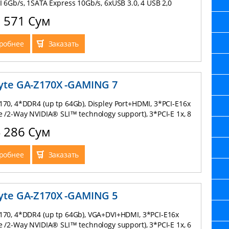
I 6Gb/s, 1SATA Express 10Gb/s, 6xUSB 3.0, 4 USB 2,0
,10, GB Lan, S/PDIF Out,, PS/2, Support for 3-Way/2-Way
6 571 Сум
sFireX™/NVIDIA 4-Way/2-Way SLI technology, 8-ch sound
ALC1150, FullATX
робнее
Заказать
yte GA-Z170X -GAMING 7
Z170, 4*DDR4 (up tp 64Gb), Displey Port+HDMI, 3*PCI-E16x
re /2-Way NVIDIA® SLI™ technology support), 3*PCI-Е 1х, 8
 2xM.2 (NGFF) (up to 32Gb/s) 5xUSB 3.0, 2xUSB 3.1, RAID (0,
4 286 Сум
, 2 x 1 GB Lan Qualcomm Atheros Killer E2400, 8-ch sound
ALC1150 support Sound Blaster X-Fi MB3 technology,
нные разъемы, POST индикатор, Full ATX
робнее
Заказать
yte GA-Z170X -GAMING 5
Z170, 4*DDR4 (up tp 64Gb), VGA+DVI+HDMI, 3*PCI-E16x
re /2-Way NVIDIA® SLI™ technology support), 3*PCI-Е 1х, 6