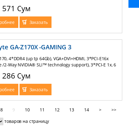
 M.2 (NGFF) (up to 32Gb/s) 2xUSB 2.0, 3xUSB 3.0, 1xUSB 3.1,
8 571 Сум
1, 5, 10), 2 x 1 GB Lan Qualcomm Atheros Killer E2400, 8-ch
altek ALC1150 support Sound Blaster X-Fi MB3
y, Full ATX
робнее
Заказать
yte GA-Z170X -GAMING 3
Z170, 4*DDR4 (up tp 64Gb), VGA+DVI+HDMI, 3*PCI-E16x
re /2-Way NVIDIA® SLI™ technology support), 3*PCI-Е 1х, 6
 M.2 (NGFF) (up to 32Gb/s) 2xUSB 2.0, 3xUSB 3.0, 1xUSB 3.1,
2 286 Сум
1, 5, 10), 2 x 1 GB Lan Qualcomm Atheros Killer E2400, 8-ch
altek ALC1150 support Sound Blaster X-Fi MB3
y, Full ATX
робнее
Заказать
8
9
10
11
12
13
14
>
>>
товаров на страницу