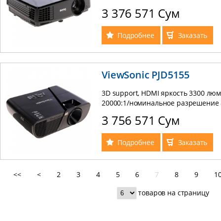
3 376 571 Сум
Подробнее
Заказать
ViewSonic PJD5155
3D support, HDMI яркость 3300 лю
20000:1/номинальное разрешение 
3 756 571 Сум
Подробнее
Заказать
<<
<
2
3
4
5
6
7
8
9
1
товаров на страницу