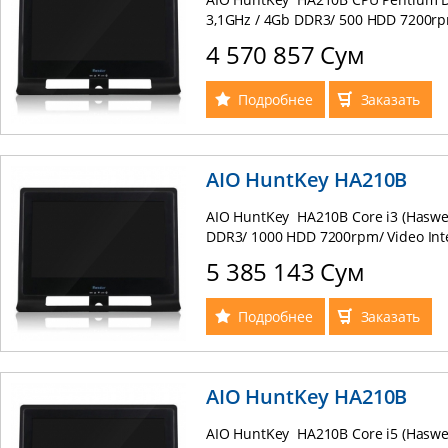
3,1GHz / 4Gb DDR3/ 500 HDD 7200rp
Cam / Speaker：3W*2 + беспроводн
4 570 857 Сум
клавиатура+мышь! (black)
Подробнее
Заказать
AIO HuntKey HA210B
AIO HuntKey HA210B Core i3 (Haswel
DDR3/ 1000 HDD 7200rpm/ Video Int
21.5" 1920*1080 / Web Cam / Spea
5 385 143 Сум
комплект клавиатура+мышь! (black
Подробнее
Заказать
AIO HuntKey HA210B
AIO HuntKey HA210B Core i5 (Haswel