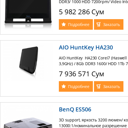
DDR3/ 1000 HDD 7200rpm/ Video Int
21.5" 1920*1080 / Web Cam / Spea
5 982 286 Сум
комплект клавиатура+мышь! (black
Подробнее
Заказать
AIO HuntKey HA230
AIO HuntKey HA230 Corei7 (Haswell 
3,9GHz) / 8Gb DDR3 1600/ HDD 1Tb 7
Graphics 4600/ LED 23.6" 1920*1080
7 936 571 Сум
беспроводной комплект клавиатура
Подробнее
Заказать
BenQ ES506
3D support, яркость 3200 люмен/ к
13000:1/номинальное разрешение 