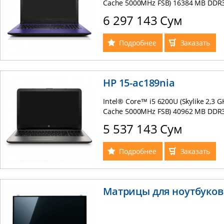
Cache 5000MHz FSB) 16384 MB DDR3
AMD Radeon R5 330М 2048MB /DVDRW
6 297 143 Сум
/GigabitLAN/WIFI/Card Reader / HD 
(Russian keyboard) Win 8.1 RUS фи
Подробнее
Заказать
HP 15-ac189nia
Intel® Core™ i5 6200U (Skylike 2,3 G
Cache 5000MHz FSB) 40962 MB DDR3 
AMD Radeon R5 330М 2048MB /DVDRW
5 537 143 Сум
/GigabitLAN/WIFI/Card Reader / HD 
(Russian keyboard) (silver)
Подробнее
Заказать
Матрицы для ноутбуков 