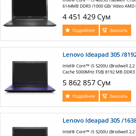
6144MB DDR3 /1000 GB/ Video AMD
/DVDRW/ 15,6" LED /GigaLAN/WIFI/Ca
4 451 429 Сум
4Cells (Russian keyboard) Slim Desig
Подробнее
Заказать
Lenovo Ideapad 305 /8192
Intel® Core™ i5 5200U (Brodwell 2,2
Cache 5000MHz FSB) 8192 MB DDR3 
AMD Radeon R5 330М 2048MB /DVDRW
5 862 857 Сум
/GigabitLAN/WIFI/Card Reader / HD 
(Russian keyboard) Win 8.1 RUS фи
Подробнее
Заказать
Lenovo Ideapad 305 /1638
Intel® Core™ i5 5200U (Brodwell 2,2